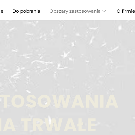
ne
Do pobrania
Obszary zastosowania
O firmie
STOSOWANIA
IA TRWAŁE