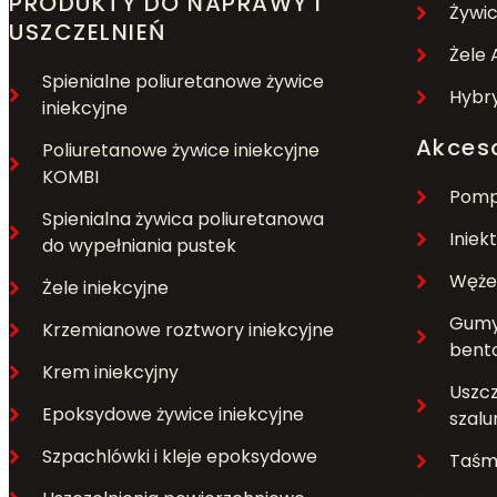
PRODUKTY DO NAPRAWY I
Żywi
USZCZELNIEŃ
Żele 
Spienialne poliuretanowe żywice
Hybry
iniekcyjne
Akceso
Poliuretanowe żywice iniekcyjne
KOMBI
Pompy
Spienialna żywica poliuretanowa
Iniek
do wypełniania pustek
Węże 
Żele iniekcyjne
Gumy 
Krzemianowe roztwory iniekcyjne
bent
Krem iniekcyjny
Uszcz
Epoksydowe żywice iniekcyjne
szal
Szpachlówki i kleje epoksydowe
Taśmy