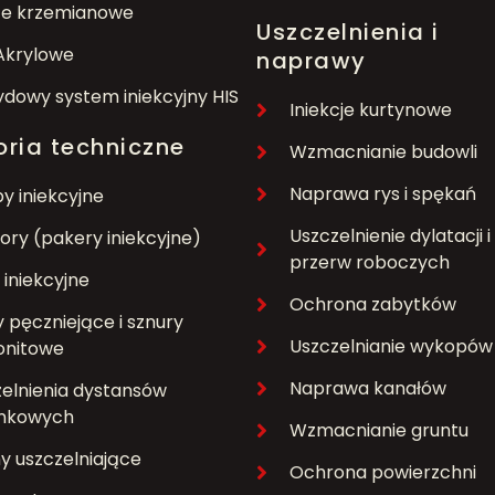
ce krzemianowe
Uszczelnienia i
Akrylowe
naprawy
dowy system iniekcyjny HIS
Iniekcje kurtynowe
ria techniczne
Wzmacnianie budowli
Naprawa rys i spękań
 iniekcyjne
Uszczelnienie dylatacji i
tory (pakery iniekcyjne)
przerw roboczych
iniekcyjne
Ochrona zabytków
pęczniejące i sznury
Uszczelnianie wykopów
onitowe
Naprawa kanałów
elnienia dystansów
unkowych
Wzmacnianie gruntu
 uszczelniające
Ochrona powierzchni